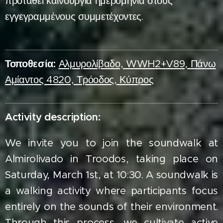
προταθεί καινούργια ημερομηνία στους
εγγεγραμμένους συμμετέχοντες.
Τοποθεσία:
Αλμυρολίβαδο, WWH2+V89, Πάνω
Αμίαντος 4820, Τρόοδος, Κύπρος
Activity description:
We invite you to join the soundwalk at
Almirolivado in Troodos, taking place on
Saturday, March 1st, at 10:30. A soundwalk is
a walking activity where participants focus
entirely on the sounds of their environment.
Through this process, we cultivate active